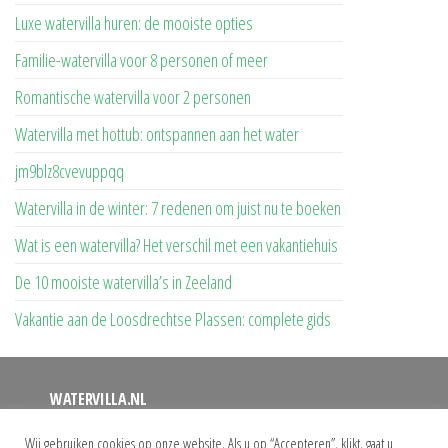
Luxe watervilla huren: de mooiste opties
Familie-watervilla voor 8 personen of meer
Romantische watervilla voor 2 personen
Watervilla met hottub: ontspannen aan het water
jm9blz8cvevuppqq
Watervilla in de winter: 7 redenen om juist nu te boeken
Wat is een watervilla? Het verschil met een vakantiehuis
De 10 mooiste watervilla’s in Zeeland
Vakantie aan de Loosdrechtse Plassen: complete gids
WATERVILLA.NL
Op deze website vindt u een overzicht van alle watervilla’s
Wij gebruiken cookies op onze website. Als u op “Accepteren”, klikt, gaat u