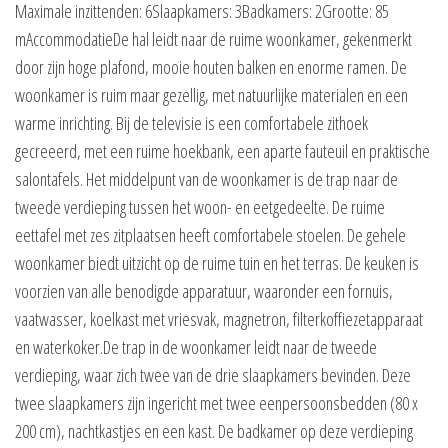
Maximale inzittenden: 6Slaapkamers: 3Badkamers: 2Grootte: 85
mAccommodatieDe hal leidt naar de ruime woonkamer, gekenmerkt
door zijn hoge plafond, mooie houten balken en enorme ramen. De
woonkamer is ruim maar gezellig, met natuurlijke materialen en een
warme inrichting. Bij de televisie is een comfortabele zithoek
gecreeerd, met een ruime hoekbank, een aparte fauteuil en praktische
salontafels. Het middelpunt van de woonkamer is de trap naar de
tweede verdieping tussen het woon- en eetgedeelte. De ruime
eettafel met zes zitplaatsen heeft comfortabele stoelen. De gehele
woonkamer biedt uitzicht op de ruime tuin en het terras. De keuken is
voorzien van alle benodigde apparatuur, waaronder een fornuis,
vaatwasser, koelkast met vriesvak, magnetron, filterkoffiezetapparaat
en waterkoker.De trap in de woonkamer leidt naar de tweede
verdieping, waar zich twee van de drie slaapkamers bevinden. Deze
twee slaapkamers zijn ingericht met twee eenpersoonsbedden (80 x
200 cm), nachtkastjes en een kast. De badkamer op deze verdieping