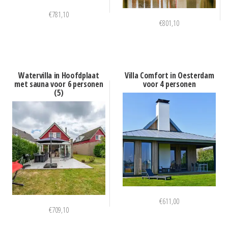
€
781,10
€
801,10
Watervilla in Hoofdplaat
Villa Comfort in Oesterdam
met sauna voor 6 personen
voor 4 personen
(5)
€
611,00
€
709,10