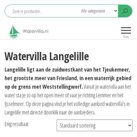
Ga
naar
de
Watervilla.nl
Het grootste
inhoud
aanbod
Menu
watervilla's
met eigen
Watervilla Langelille
aanlegsteiger
Langelille ligt aan de zuidwestkant van het Tjeukemeer,
het grootste meer van Friesland, in een waterrijk gebied
op de grens met Weststellingwerf.
Vanuit je watervilla aan het
water sta je zo op het open meer of vaar je richting Lemmer en het
IJsselmeer. Op deze pagina vind je het volledige aanbod watervilla’s in
Langelille met directe doorklik naar de aanbieders.
Enig resultaat