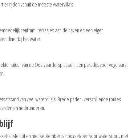
tier rijden vanuit de meeste watervilla’s.
emoedelijk centrum, terrasjes aan de haven en een eigen
een diner bij het water.
trekte natuur van de Oostvaardersplassen. Een paradijs voor vogelaars,
en.
etsafstand van veel watervilla’s. Brede paden, verschillende routes
paarden en heckrunderen.
lijf
kkelijk. Mei tot en met september is hoogseizoen voor watersport, met