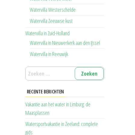
Watervilla Westerschelde
Watervilla Zeeuwse kust
Watervilla in Zuid-Holland
Watervilla in Nieuwerkerk aan den IJssel
Watervilla in Reeuwijk
Zoeken
naar:
RECENTE BERICHTEN
Vakantie aan het water in Limburg: de
Maasplassen
Watersportvakantie in Zeeland: complete
gids