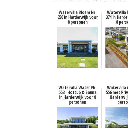
Watervilla Bloem Nr.
Watervilla 
350 in Harderwijk voor
374 in Harde
8 personen
8 pers
Watervilla Water Nr.
Watervilla 
553 . Hottub & Sauna
556 met Priv
in Harderwijk voor 8
Harderwij
personen
pers