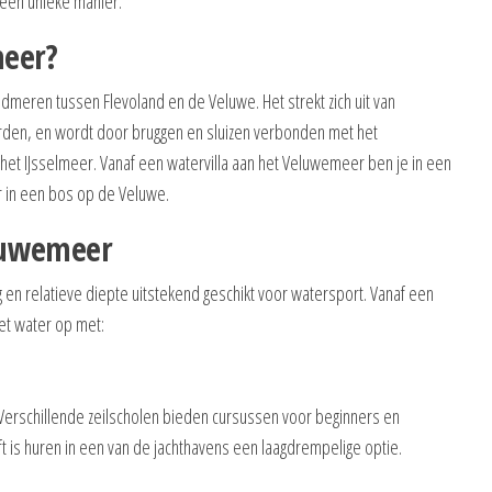
 een unieke manier.
meer?
dmeren tussen Flevoland en de Veluwe. Het strekt zich uit van
oorden, en wordt door bruggen en sluizen verbonden met het
 het IJsselmeer. Vanaf een watervilla aan het Veluwemeer ben je in een
r in een bos op de Veluwe.
luwemeer
g en relatieve diepte uitstekend geschikt voor watersport. Vanaf een
 het water op met:
 Verschillende zeilscholen bieden cursussen voor beginners en
 is huren in een van de jachthavens een laagdrempelige optie.