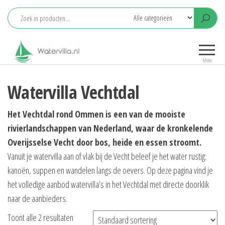
Ga
naar
de
Watervilla.nl
Het grootste
inhoud
aanbod
Menu
watervilla's
met eigen
Watervilla Vechtdal
aanlegsteiger
Het Vechtdal rond Ommen is een van de mooiste
rivierlandschappen van Nederland, waar de kronkelende
Overijsselse Vecht door bos, heide en essen stroomt.
Vanuit je watervilla aan of vlak bij de Vecht beleef je het water rustig:
kanoën, suppen en wandelen langs de oevers. Op deze pagina vind je
het volledige aanbod watervilla’s in het Vechtdal met directe doorklik
naar de aanbieders.
Toont alle 2 resultaten