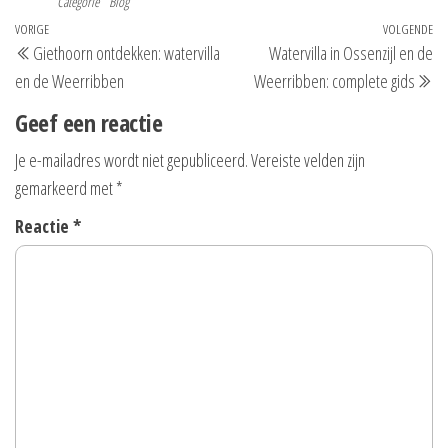
Categorie
Blog
Bericht
Vorig
VORIGE
VOLGENDE
Vo
Giethoorn ontdekken: watervilla
Watervilla in Ossenzijl en de
navigatie
bericht
be
en de Weerribben
Weerribben: complete gids
Geef een reactie
Je e-mailadres wordt niet gepubliceerd.
Vereiste velden zijn
gemarkeerd met
*
Reactie
*