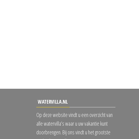
WATERVILLA.NL
Op deze website vindt u een overzicht van
alle watervilla’s waar u uw vakantie kunt
doorbrengen. Bij ons vindt u het grootste