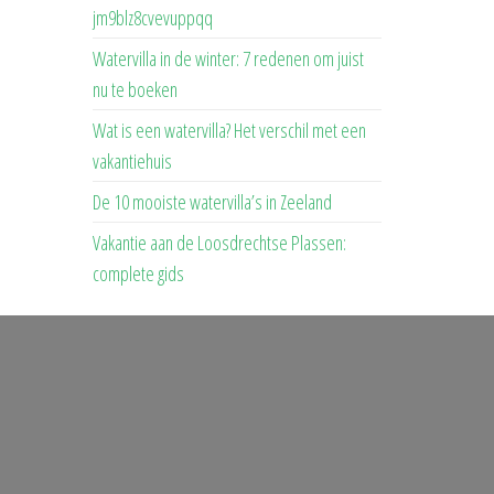
jm9blz8cvevuppqq
Watervilla in de winter: 7 redenen om juist
nu te boeken
Wat is een watervilla? Het verschil met een
vakantiehuis
De 10 mooiste watervilla’s in Zeeland
Vakantie aan de Loosdrechtse Plassen:
complete gids