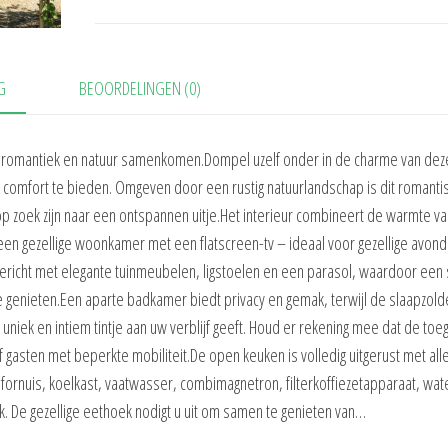
G
BEOORDELINGEN (0)
aar romantiek en natuur samenkomen.Dompel uzelf onder in de charme van dez
ls comfort te bieden. Omgeven door een rustig natuurlandschap is dit romanti
 op zoek zijn naar een ontspannen uitje.Het interieur combineert de warmte v
een gezellige woonkamer met een flatscreen-tv – ideaal voor gezellige avon
gericht met elegante tuinmeubelen, ligstoelen en een parasol, waardoor een
 genieten.Een aparte badkamer biedt privacy en gemak, terwijl de slaapzolde
ek en intiem tintje aan uw verblijf geeft. Houd er rekening mee dat de toeg
 gasten met beperkte mobiliteit.De open keuken is volledig uitgerust met all
sfornuis, koelkast, vaatwasser, combimagnetron, filterkoffiezetapparaat, wa
. De gezellige eethoek nodigt u uit om samen te genieten van…