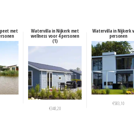
speet met
Watervilla in Nijkerk met
Watervilla in Nijkerk 
personen
wellness voor 4 personen
personen
(1)
€
583,10
€
348,20