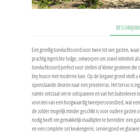
BESCHRIJVIN
Een gezellig toevluchtsoord voor twee tot vier gasten, w
prachtig ingerichte lodge, ontworpen om zowel intimiteit a
toevluchtsoord perfect voor stellen of kleine gezinnen die
tiny house met moderne luxe. Op de begane grond vindt u 
openslaande deuren naar een priveterras. Het terras is in
ruimte ontstaat om te ontspannen en van het buitenleven te
voorzien van een hoogwaardig tweepersoonsbed, wat een uni
de zolder mogelijk minder geschikt is voor oudere gasten of
nodig heeft om gemakkelijk maaltijden te bereiden: een ga
en een complete set keukengerei, serviesgoed en glaswerk