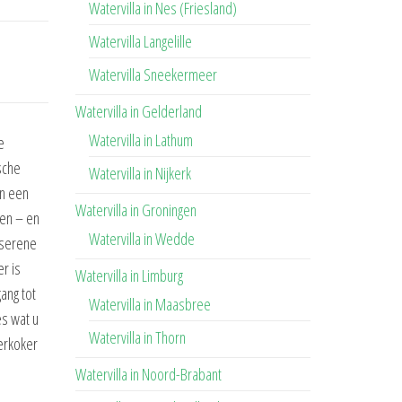
Watervilla in Nes (Friesland)
Watervilla Langelille
Watervilla Sneekermeer
Watervilla in Gelderland
Watervilla in Lathum
e
sche
Watervilla in Nijkerk
an een
Watervilla in Groningen
den – en
Watervilla in Wedde
 serene
r is
Watervilla in Limburg
ang tot
Watervilla in Maasbree
es wat u
Watervilla in Thorn
terkoker
Watervilla in Noord-Brabant