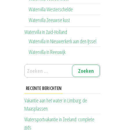
Watervilla Westerschelde
Watervilla Zeeuwse kust
Watervilla in Zuid-Holland
Watervilla in Nieuwerkerk aan den IJssel
Watervilla in Reeuwijk
Zoeken
naar:
RECENTE BERICHTEN
Vakantie aan het water in Limburg: de
Maasplassen
Watersportvakantie in Zeeland: complete
gids