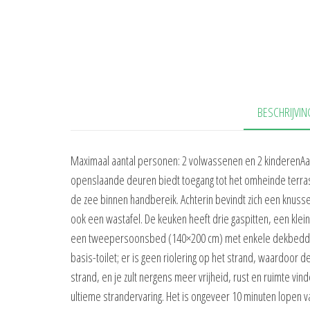
BESCHRIJVIN
Maximaal aantal personen: 2 volwassenen en 2 kinderenA
openslaande deuren biedt toegang tot het omheinde terras.
de zee binnen handbereik. Achterin bevindt zich een knus
ook een wastafel. De keuken heeft drie gaspitten, een kle
een tweepersoonsbed (140×200 cm) met enkele dekbedden
basis-toilet; er is geen riolering op het strand, waardoor 
strand, en je zult nergens meer vrijheid, rust en ruimte vi
ultieme strandervaring. Het is ongeveer 10 minuten lopen