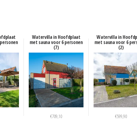
ofdplaat
Watervilla in Hoofdplaat
Watervilla in Hoofd
 personen
met sauna voor 6 personen
met sauna voor 6 per
(7)
(2)
€
709,10
€
599,90