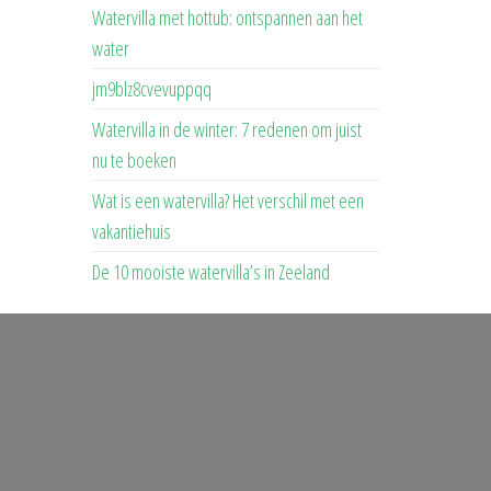
Watervilla met hottub: ontspannen aan het
water
jm9blz8cvevuppqq
Watervilla in de winter: 7 redenen om juist
nu te boeken
Wat is een watervilla? Het verschil met een
vakantiehuis
De 10 mooiste watervilla’s in Zeeland