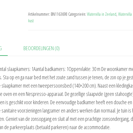
Artikelnummer:
BN1163698
Categorieën:
Watervilla in Zeeland
,
Watervilla
kust
G
BEOORDELINGEN (0)
antal slaapkamers: 1Aantal badkamers: 1Oppervlakte: 30 m De woonkamer m
 Sta op en ga naar bed met het zoute zand tussen je tenen, de zon op je gez
se slaapkamer met een tweepersoonsbed (140×200 cm). Naast een kledingkas
ine oven en een Nespresso-apparaat. De gezellige slaapvide (geen stahoogte
 is geschikt voor kinderen. De eenvoudige badkamer heeft een douche en
de sanitaire voorzieningen langzamer en anders werken dan normaal. Je tuin is 
nden. Geniet van de zonsopgang en sluit af met een prachtige zonsondergang, 
 van de parkeerplaats (betaald parkeren) naar de accommodatie.