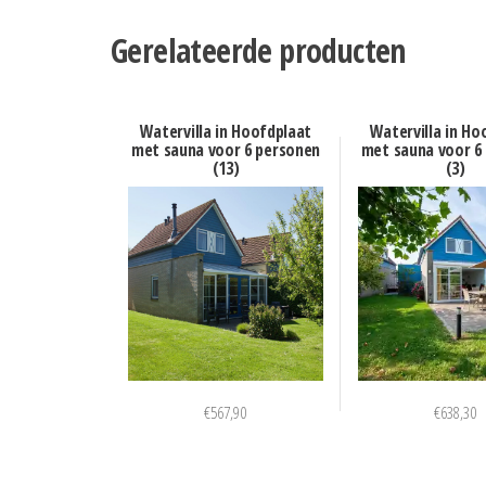
Gerelateerde producten
Watervilla in Hoofdplaat
Watervilla in Ho
met sauna voor 6 personen
met sauna voor 6
(13)
(3)
€
567,90
€
638,30