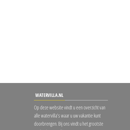
WATERVILLA.NL
Op deze website vindt u een overzicht van
alle watervilla’s waar u uw vakantie kunt
doorbrengen. Bij ons vindt u het grootste