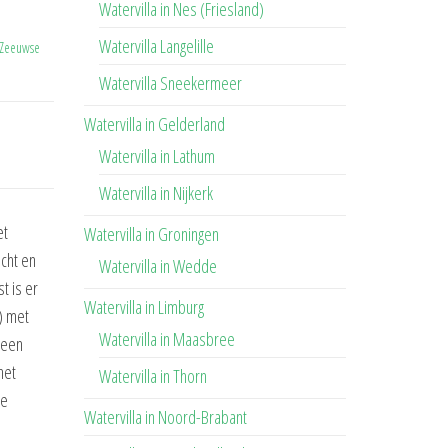
Watervilla in Nes (Friesland)
Watervilla Langelille
 Zeeuwse
Watervilla Sneekermeer
Watervilla in Gelderland
Watervilla in Lathum
Watervilla in Nijkerk
et
Watervilla in Groningen
icht en
Watervilla in Wedde
t is er
Watervilla in Limburg
) met
Watervilla in Maasbree
 een
het
Watervilla in Thorn
de
Watervilla in Noord-Brabant