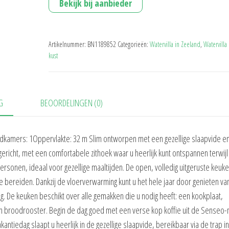
Bekijk bij aanbieder
Artikelnummer:
BN1189852
Categorieën:
Watervilla in Zeeland
,
Watervilla
kust
G
BEOORDELINGEN (0)
adkamers: 1Oppervlakte: 32 m Slim ontworpen met een gezellige slaapvide e
ericht, met een comfortabele zithoek waar u heerlijk kunt ontspannen terwijl
 personen, ideaal voor gezellige maaltijden. De open, volledig uitgeruste keuk
 te bereiden. Dankzij de vloerverwarming kunt u het hele jaar door genieten v
. De keuken beschikt over alle gemakken die u nodig heeft: een kookplaat,
n broodrooster. Begin de dag goed met een verse kop koffie uit de Senseo
antiedag slaapt u heerlijk in de gezellige slaapvide, bereikbaar via de trap i