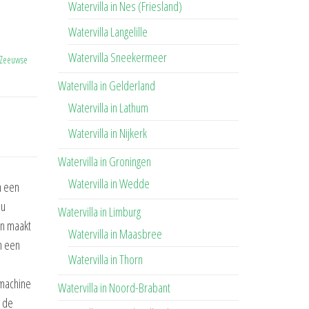
Watervilla in Nes (Friesland)
Watervilla Langelille
Watervilla Sneekermeer
 Zeeuwse
Watervilla in Gelderland
Watervilla in Lathum
Watervilla in Nijkerk
Watervilla in Groningen
Watervilla in Wedde
n een
 u
Watervilla in Limburg
en maakt
Watervilla in Maasbree
an een
Watervilla in Thorn
-machine
Watervilla in Noord-Brabant
n de