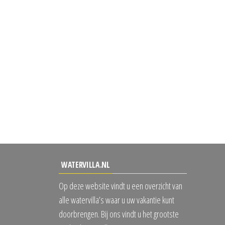
WATERVILLA.NL
Op deze website vindt u een overzicht van
alle watervilla’s waar u uw vakantie kunt
doorbrengen. Bij ons vindt u het grootste