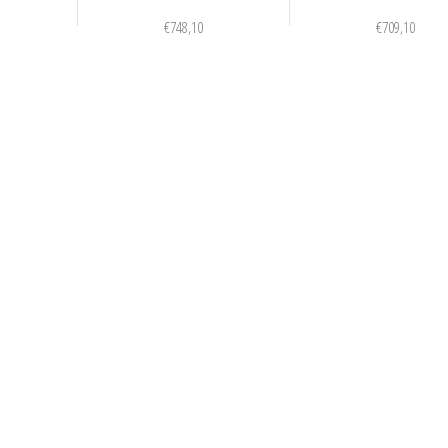
€
748,10
€
709,10