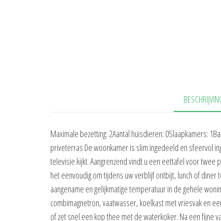
BESCHRIJVIN
Maximale bezetting: 2Aantal huisdieren: 0Slaapkamers: 1B
priveterras De woonkamer is slim ingedeeld en sfeervol ing
televisie kijkt. Aangrenzend vindt u een eettafel voor twee
het eenvoudig om tijdens uw verblijf ontbijt, lunch of diner
aangename en gelijkmatige temperatuur in de gehele woning
combimagnetron, vaatwasser, koelkast met vriesvak en ee
of zet snel een kop thee met de waterkoker. Na een fijne vak