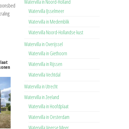
Watervilla in Noord-Holland
rsoonsbed
Watervilla IJsselmeer
raling
Watervilla in Medemblik
Watervilla Noord-Hollandse kust
Watervilla in Overijssel
Watervilla in Giethoorn
plaat
Watervilla in Rijssen
sonen
Watervilla Vechtdal
Watervilla in Utrecht
Watervilla in Zeeland
Watervilla in Hoofdplaat
Watervilla in Oesterdam
Watervilla Veerse Meer