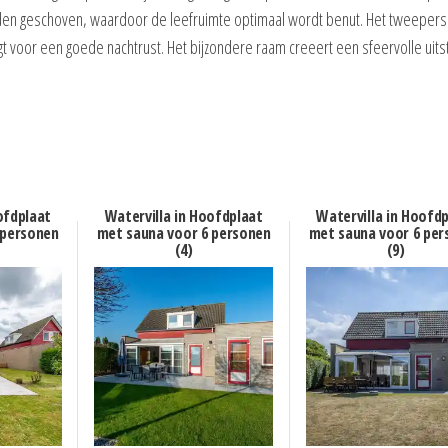
orden geschoven, waardoor de leefruimte optimaal wordt benut. Het tweepe
t voor een goede nachtrust. Het bijzondere raam creeert een sfeervolle uitst
ofdplaat
Watervilla in Hoofdplaat
Watervilla in Hoofd
 personen
met sauna voor 6 personen
met sauna voor 6 per
(4)
(9)