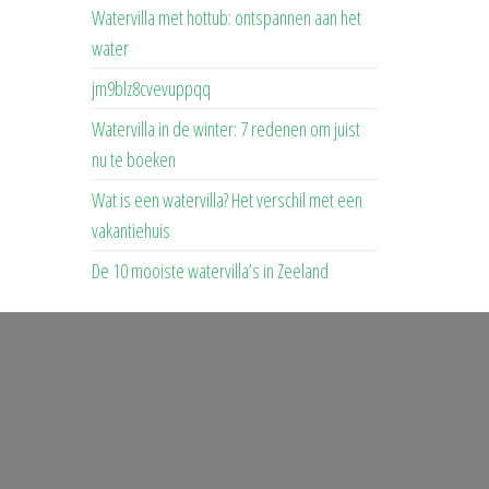
Watervilla met hottub: ontspannen aan het
water
jm9blz8cvevuppqq
Watervilla in de winter: 7 redenen om juist
nu te boeken
Wat is een watervilla? Het verschil met een
vakantiehuis
De 10 mooiste watervilla’s in Zeeland