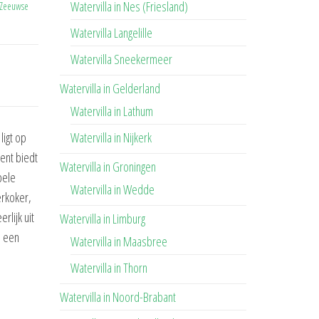
Watervilla in Nes (Friesland)
 Zeeuwse
Watervilla Langelille
Watervilla Sneekermeer
Watervilla in Gelderland
Watervilla in Lathum
Watervilla in Nijkerk
ligt op
ent biedt
Watervilla in Groningen
bele
Watervilla in Wedde
erkoker,
lijk uit
Watervilla in Limburg
n een
Watervilla in Maasbree
Watervilla in Thorn
Watervilla in Noord-Brabant