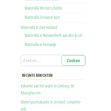
Watervilla Westerschelde
Watervilla Zeeuwse kust
Watervilla in Zuid-Holland
Watervilla in Nieuwerkerk aan den IJssel
Watervilla in Reeuwijk
Zoeken
naar:
RECENTE BERICHTEN
Vakantie aan het water in Limburg: de
Maasplassen
Watersportvakantie in Zeeland: complete
gids