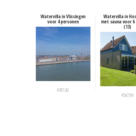
Watervilla in Vlissingen
Watervilla in Ho
voor 4 personen
met sauna voor 6
(13)
€
387,42
€
567,90