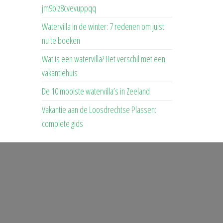
jm9blz8cvevuppqq
Watervilla in de winter: 7 redenen om juist
nu te boeken
Wat is een watervilla? Het verschil met een
vakantiehuis
De 10 mooiste watervilla’s in Zeeland
Vakantie aan de Loosdrechtse Plassen:
complete gids