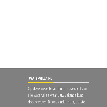
WATERVILLA.NL
Op deze website vindt u een overzicht van
alle watervilla’s waar u uw vakantie kunt
doorbrengen. Bij ons vindt u het grootste