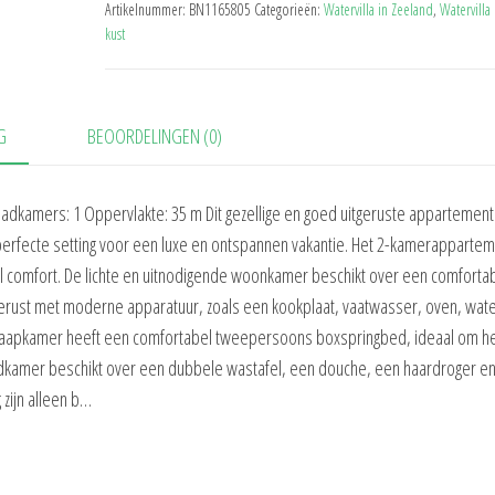
Artikelnummer:
BN1165805
Categorieën:
Watervilla in Zeeland
,
Watervilla
kust
G
BEOORDELINGEN (0)
adkamers: 1 Oppervlakte: 35 m Dit gezellige en goed uitgeruste appartement 
 perfecte setting voor een luxe en ontspannen vakantie. Het 2-kamerappartem
l comfort. De lichte en uitnodigende woonkamer beschikt over een comforta
uitgerust met moderne apparatuur, zoals een kookplaat, vaatwasser, oven, wat
laapkamer heeft een comfortabel tweepersoons boxspringbed, ideaal om heer
badkamer beschikt over een dubbele wastafel, een douche, een haardroger e
 zijn alleen b…