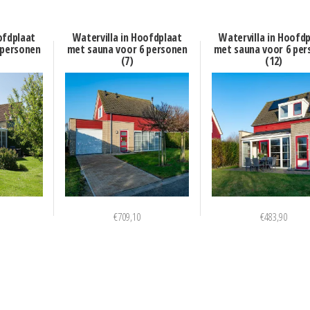
ofdplaat
Watervilla in Hoofdplaat
Watervilla in Hoofd
 personen
met sauna voor 6 personen
met sauna voor 6 per
(7)
(12)
€
709,10
€
483,90