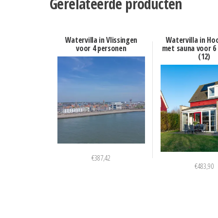
Gerelateerde producten
Watervilla in Vlissingen
Watervilla in Ho
voor 4 personen
met sauna voor 6
(12)
€
387,42
€
483,90