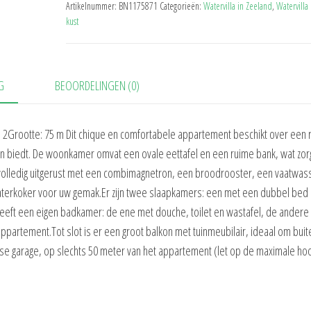
Artikelnummer:
BN1175871
Categorieën:
Watervilla in Zeeland
,
Watervilla
kust
G
BEOORDELINGEN (0)
2Grootte: 75 m Dit chique en comfortabele appartement beschikt over een 
en biedt. De woonkamer omvat een ovale eettafel en een ruime bank, wat zor
 volledig uitgerust met een combimagnetron, een broodrooster, een vaatwas
terkoker voor uw gemak.Er zijn twee slaapkamers: een met een dubbel bed
ft een eigen badkamer: de ene met douche, toilet en wastafel, de andere
 appartement.Tot slot is er een groot balkon met tuinmeubilair, ideaal om buit
dse garage, op slechts 50 meter van het appartement (let op de maximale ho