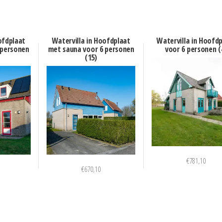
ofdplaat
Watervilla in Hoofdplaat
Watervilla in Hoofd
 personen
met sauna voor 6 personen
voor 6 personen (
(15)
€
781,10
€
670,10