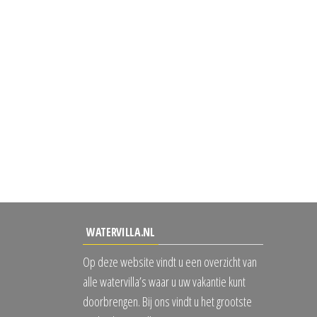
WATERVILLA.NL
Op deze website vindt u een overzicht van
alle watervilla’s waar u uw vakantie kunt
doorbrengen. Bij ons vindt u het grootste