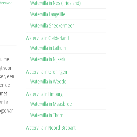
Watervilla in Nes (Friesland)
 Zeeuwse
Watervilla Langelille
Watervilla Sneekermeer
Watervilla in Gelderland
Watervilla in Lathum
Watervilla in Nijkerk
ruime
gt voor
Watervilla in Groningen
ser, een
Watervilla in Wedde
 en de
 met
Watervilla in Limburg
en te
Watervilla in Maasbree
ogte van
Watervilla in Thorn
Watervilla in Noord-Brabant