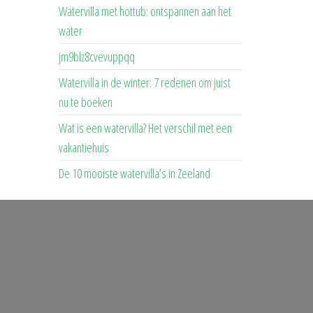
Watervilla met hottub: ontspannen aan het
water
jm9blz8cvevuppqq
Watervilla in de winter: 7 redenen om juist
nu te boeken
Wat is een watervilla? Het verschil met een
vakantiehuis
De 10 mooiste watervilla’s in Zeeland