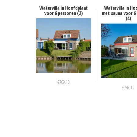
Watervilla in Hoofdplaat
Watervilla in Ho
voor 6 personen (2)
met sauna voor 6
(4)
€
709,10
€
748,10