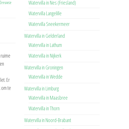
Watervilla in Nes (Friesland)
 Zeeuwse
Watervilla Langelille
Watervilla Sneekermeer
Watervilla in Gelderland
Watervilla in Lathum
Watervilla in Nijkerk
 ruime
een
Watervilla in Groningen
Watervilla in Wedde
et. Er
k om te
Watervilla in Limburg
Watervilla in Maasbree
Watervilla in Thorn
Watervilla in Noord-Brabant