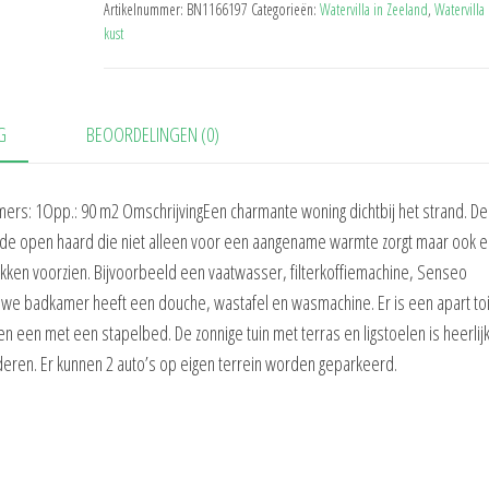
Artikelnummer:
BN1166197
Categorieën:
Watervilla in Zeeland
,
Watervilla
kust
G
BEOORDELINGEN (0)
ers: 1Opp.: 90 m2 OmschrijvingEen charmante woning dichtbij het strand. De
 de open haard die niet alleen voor een aangename warmte zorgt maar ook 
kken voorzien. Bijvoorbeeld een vaatwasser, filterkoffiemachine, Senseo
we badkamer heeft een douche, wastafel en wasmachine. Er is een apart toil
een met een stapelbed. De zonnige tuin met terras en ligstoelen is heerlij
nderen. Er kunnen 2 auto’s op eigen terrein worden geparkeerd.