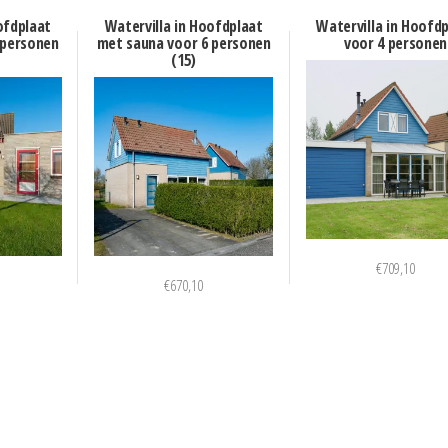
ofdplaat
Watervilla in Hoofdplaat
Watervilla in Hoofd
 personen
met sauna voor 6 personen
voor 4 personen
(15)
€
709,10
€
670,10