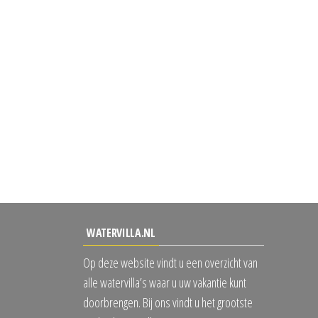
WATERVILLA.NL
Op deze website vindt u een overzicht van
alle watervilla’s waar u uw vakantie kunt
doorbrengen. Bij ons vindt u het grootste