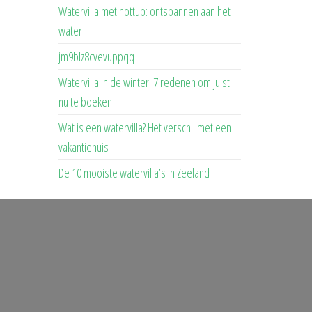
Watervilla met hottub: ontspannen aan het
water
jm9blz8cvevuppqq
Watervilla in de winter: 7 redenen om juist
nu te boeken
Wat is een watervilla? Het verschil met een
vakantiehuis
De 10 mooiste watervilla’s in Zeeland