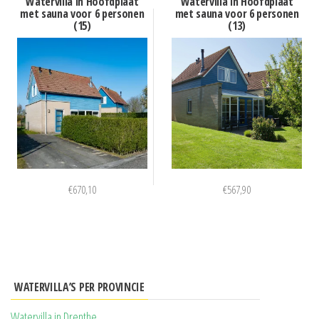
Watervilla in Hoofdplaat
Watervilla in Hoofdplaat
met sauna voor 6 personen
met sauna voor 6 personen
(15)
(13)
€
670,10
€
567,90
WATERVILLA’S PER PROVINCIE
Watervilla in Drenthe