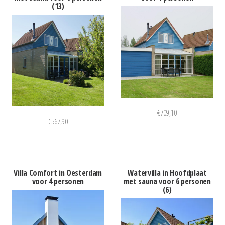
(13)
€
709,10
€
567,90
Villa Comfort in Oesterdam
Watervilla in Hoofdplaat
voor 4 personen
met sauna voor 6 personen
(6)