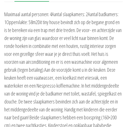
Maximaal aantal personen: 4Aantal slaapkamers: 2Aantal badkamers:
1Oppervlakte: 58m2Dit tiny house bevindt zich op de begane grond en
is te bereiken via een trap met drie treden. De voor- en achterzijde van
de woning zijn van glas waardoor er veel licht naar binnen komt. De
ronde hoeken in combinatie met een houten, rustig interieur zorgen
voor een gezellige sfeer waar je je direct thuis voelt. Het huis is
voorzien van airconditioning en er is een wasmachine voor algemeen
gebruik (tegen betaling).Aan de voorzijde komt u in de keuken. Deze
keuken heeft een vaatwasser, een koelkast met vriesvak, een
waterkoker en een Nespresso koffiemachine. In het middengedeelte
van de woning vind je de badkamer met toilet, wastafel, spiegelkast en
douche. De twee slaapkamers bevinden zich aan de achterzijde en in
het middengedeelte van de woning. Handig met kinderen die eerder
naar bed gaan! Beide slaapkamers hebben een boxspring (160×200
cm) en twee nachtkastjes. Kinderstoel en opklapbaar babybedje