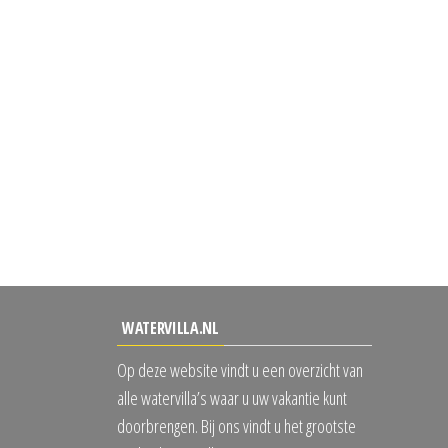
WATERVILLA.NL
Op deze website vindt u een overzicht van
alle watervilla’s waar u uw vakantie kunt
doorbrengen. Bij ons vindt u het grootste