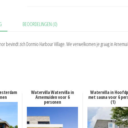
G
BEOORDELINGEN (0)
chor bevindt zich Dormio Harbour Village. We verwelkomen je graag in Arnemu
Oesterdam
Watervilla Watervilla in
Watervilla in Hoofd
onen
Arnemuiden voor 6
met sauna voor 6 per
personen
(1)