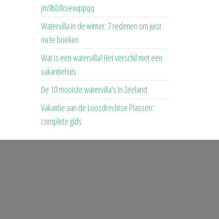
jm9blz8cvevuppqq
Watervilla in de winter: 7 redenen om juist
nu te boeken
Wat is een watervilla? Het verschil met een
vakantiehuis
De 10 mooiste watervilla’s in Zeeland
Vakantie aan de Loosdrechtse Plassen:
complete gids