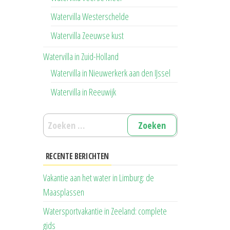
Watervilla Westerschelde
Watervilla Zeeuwse kust
Watervilla in Zuid-Holland
Watervilla in Nieuwerkerk aan den IJssel
Watervilla in Reeuwijk
Zoeken
naar:
RECENTE BERICHTEN
Vakantie aan het water in Limburg: de
Maasplassen
Watersportvakantie in Zeeland: complete
gids