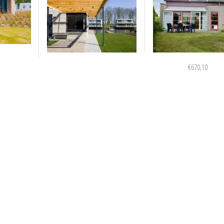
€
670,10