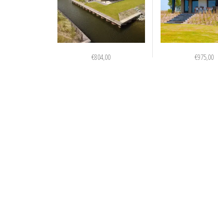
€
804,00
€
975,00