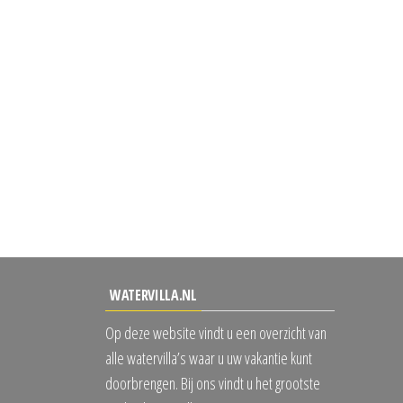
WATERVILLA.NL
Op deze website vindt u een overzicht van
alle watervilla’s waar u uw vakantie kunt
doorbrengen. Bij ons vindt u het grootste