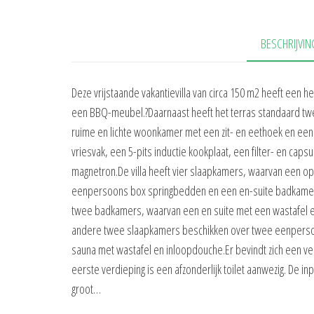
BESCHRIJVIN
Deze vrijstaande vakantievilla van circa 150 m2 heeft een h
een BBQ-meubel.?Daarnaast heeft het terras standaard twee 
ruime en lichte woonkamer met een zit- en eethoek en een 
vriesvak, een 5-pits inductie kookplaat, een filter- en c
magnetron.De villa heeft vier slaapkamers, waarvan een o
eenpersoons box springbedden en een en-suite badkamer 
twee badkamers, waarvan een en suite met een wastafel 
andere twee slaapkamers beschikken over twee eenpersoo
sauna met wastafel en inloopdouche.Er bevindt zich een v
eerste verdieping is een afzonderlijk toilet aanwezig. De 
groot…