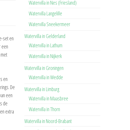
Watervilla in Nes (Friesland)
Watervilla Langelille
Watervilla Sneekermeer
Watervilla in Gelderland
ge-set en
Watervilla in Lathum
r een
t met
Watervilla in Nijkerk
Watervilla in Groningen
Watervilla in Wedde
rs en
rings. De
Watervilla in Limburg
van een
Watervilla in Maasbree
ls de
Watervilla in Thorn
een extra
Watervilla in Noord-Brabant