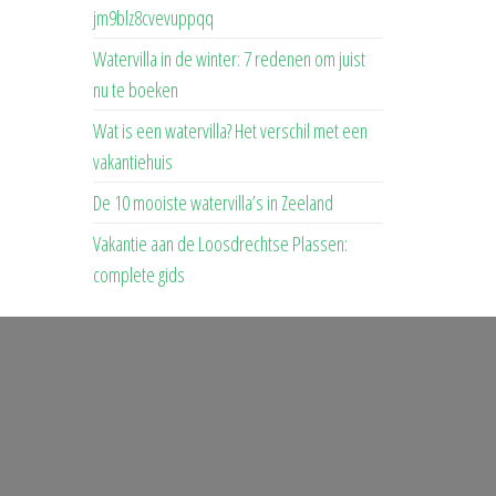
jm9blz8cvevuppqq
Watervilla in de winter: 7 redenen om juist
nu te boeken
Wat is een watervilla? Het verschil met een
vakantiehuis
De 10 mooiste watervilla’s in Zeeland
Vakantie aan de Loosdrechtse Plassen:
complete gids