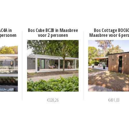
C4A in
Bos Cube BC2B in Maasbree
Bos Cottage BOC6C
 personen
voor 2 personen
Maasbree voor 6 per
€
328,26
€
491,03