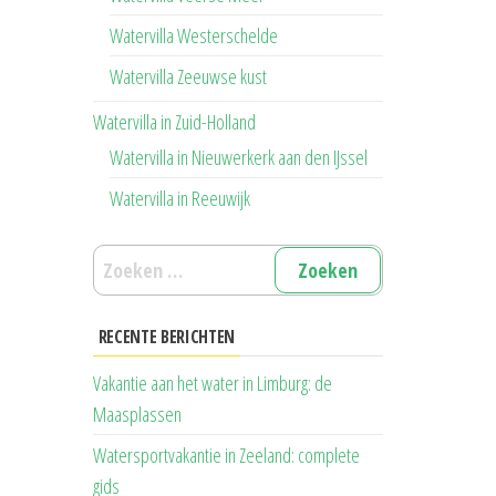
Watervilla Westerschelde
Watervilla Zeeuwse kust
Watervilla in Zuid-Holland
Watervilla in Nieuwerkerk aan den IJssel
Watervilla in Reeuwijk
Zoeken
naar:
RECENTE BERICHTEN
Vakantie aan het water in Limburg: de
Maasplassen
Watersportvakantie in Zeeland: complete
gids