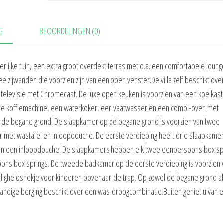
G
BEOORDELINGEN (0)
eerlijke tuin, een extra groot overdekt terras met o.a. een comfortabele loun
zijwanden die voorzien zijn van een open venster.De villa zelf beschikt ove
televisie met Chromecast. De luxe open keuken is voorzien van een koelkas
apsule koffiemachine, een waterkoker, een vaatwasser en een combi-oven met
p de begane grond. De slaapkamer op de begane grond is voorzien van twee
met wastafel en inloopdouche. De eerste verdieping heeft drie slaapkame
en een inloopdouche. De slaapkamers hebben elk twee eenpersoons box sp
ns box springs. De tweede badkamer op de eerste verdieping is voorzien 
eiligheidshekje voor kinderen bovenaan de trap. Op zowel de begane grond a
inpandige berging beschikt over een was-droogcombinatie.Buiten geniet u van 