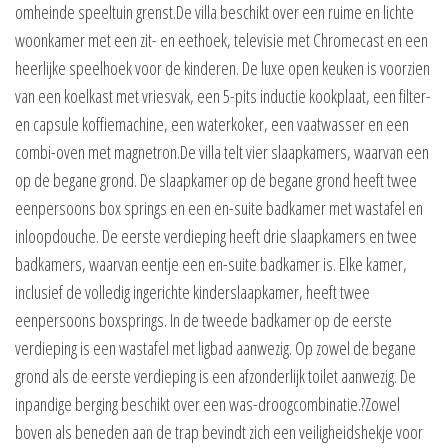
omheinde speeltuin grenst.De villa beschikt over een ruime en lichte
woonkamer met een zit- en eethoek, televisie met Chromecast en een
heerlijke speelhoek voor de kinderen. De luxe open keuken is voorzien
van een koelkast met vriesvak, een 5-pits inductie kookplaat, een filter-
en capsule koffiemachine, een waterkoker, een vaatwasser en een
combi-oven met magnetron.De villa telt vier slaapkamers, waarvan een
op de begane grond. De slaapkamer op de begane grond heeft twee
eenpersoons box springs en een en-suite badkamer met wastafel en
inloopdouche. De eerste verdieping heeft drie slaapkamers en twee
badkamers, waarvan eentje een en-suite badkamer is. Elke kamer,
inclusief de volledig ingerichte kinderslaapkamer, heeft twee
eenpersoons boxsprings. In de tweede badkamer op de eerste
verdieping is een wastafel met ligbad aanwezig. Op zowel de begane
grond als de eerste verdieping is een afzonderlijk toilet aanwezig. De
inpandige berging beschikt over een was-droogcombinatie.?Zowel
boven als beneden aan de trap bevindt zich een veiligheidshekje voor