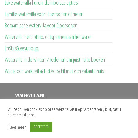
Luxe watervilla huren: de mooiste opties
Familie-watervilla voor 8 personen of meer
Romantische watervilla voor 2 personen
Watervilla met hottub: ontspannen aan het water
jm9blz8cvevuppqq
Watervilla in de winter: 7 redenen om juist nu te boeken
Wat is een watervilla? Het verschil met een vakantiehuis
WATERVILLA.NL
Op deze website vindt u een overzicht van alle watervilla’s
Wij gebruiken cookies op onze website. Als u op “Accepteren”, klikt, gaat u
hiermee akkoord.
waar u uw vakantie kunt doorbrengen. Bij ons vindt u het
grootste aanbod watervilla’s met eigen aanlegsteiger.
Lees meer
ACCEPTEER