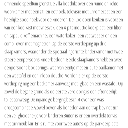
omheinde speeltuin grenst.De villa beschikt over een ruime en lichte
woonkamer met een zit- en eethoek, televisie met Chromecast en een
heerlijke speelhoek voor de kinderen. De luxe open keuken is voorzien
van een koelkast met vriesvak, een 4-pits inductie kookplaat, een filter-
en capsule koffiemachine, een waterkoker, een vaatwasser en een
combi-oven met magnetron.Op de eerste verdieping zijn drie
slaapkamers, waaronder de speciaal ingerichte kinderkamer met twee
stoere eenpersoons kinderbedden. Beide slaapkamers hebben twee
eenpersoons box springs, waarvan eentje met en-suite badkamer met
een wastafel en een inloop douche. Verder is er op de eerste
verdieping nog een badkamer aanwezig met ligbad en een wastafel. Op
zowel de begane grond als de eerste verdieping is een afzonderlijk
toilet aanwezig. De inpandige berging beschikt over een was-
droogcombinatie.?Zowel boven als beneden aan de trap bevindt zich
een veiligheidshekje voor kinderen.Buiten is er een overdekt terras
met tuinmeubilair. Er is ruimte voor twee auto’s op de parkeerplaats