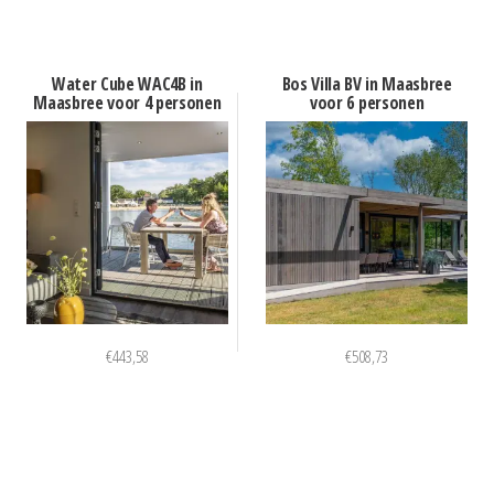
Water Cube WAC4B in
Bos Villa BV in Maasbree
Maasbree voor 4 personen
voor 6 personen
€
443,58
€
508,73