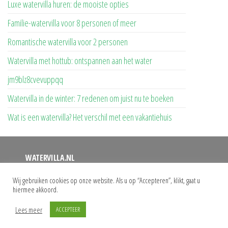
Luxe watervilla huren: de mooiste opties
Familie-watervilla voor 8 personen of meer
Romantische watervilla voor 2 personen
Watervilla met hottub: ontspannen aan het water
jm9blz8cvevuppqq
Watervilla in de winter: 7 redenen om juist nu te boeken
Wat is een watervilla? Het verschil met een vakantiehuis
WATERVILLA.NL
Op deze website vindt u een overzicht van alle watervilla’s
Wij gebruiken cookies op onze website. Als u op “Accepteren”, klikt, gaat u
hiermee akkoord.
waar u uw vakantie kunt doorbrengen. Bij ons vindt u het
grootste aanbod watervilla’s met eigen aanlegsteiger.
Lees meer
ACCEPTEER