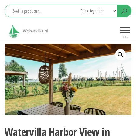
Ga
naar
de
Watervilla.nl
Het grootste
inhoud
aanbod
Menu
watervilla's
met eigen
aanlegsteiger
Watervilla Harbor View in