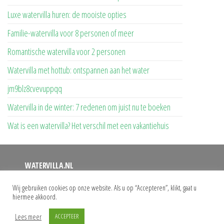
Luxe watervilla huren: de mooiste opties
Familie-watervilla voor 8 personen of meer
Romantische watervilla voor 2 personen
Watervilla met hottub: ontspannen aan het water
jm9blz8cvevuppqq
Watervilla in de winter: 7 redenen om juist nu te boeken
Wat is een watervilla? Het verschil met een vakantiehuis
WATERVILLA.NL
Op deze website vindt u een overzicht van alle watervilla’s
Wij gebruiken cookies op onze website. Als u op “Accepteren”, klikt, gaat u
hiermee akkoord.
waar u uw vakantie kunt doorbrengen. Bij ons vindt u het
grootste aanbod watervilla’s met eigen aanlegsteiger.
Lees meer
ACCEPTEER