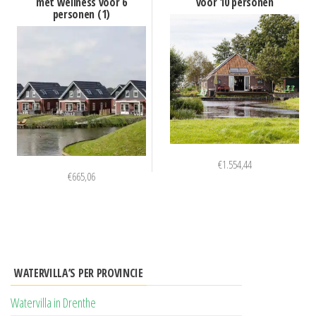
met wellness voor 6
voor 10 personen
personen (1)
€
1.554,44
€
665,06
WATERVILLA’S PER PROVINCIE
Watervilla in Drenthe