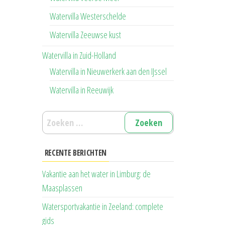
Watervilla Westerschelde
Watervilla Zeeuwse kust
Watervilla in Zuid-Holland
Watervilla in Nieuwerkerk aan den IJssel
Watervilla in Reeuwijk
Zoeken
naar:
RECENTE BERICHTEN
Vakantie aan het water in Limburg: de
Maasplassen
Watersportvakantie in Zeeland: complete
gids