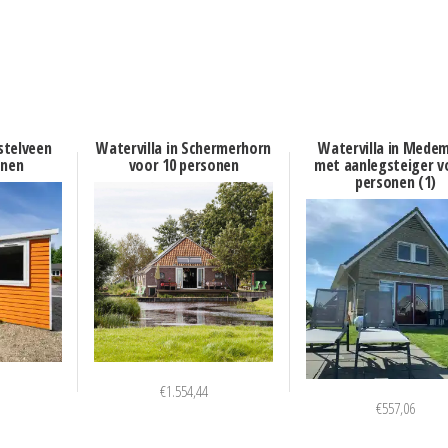
stelveen
Watervilla in Schermerhorn
Watervilla in Medem
onen
voor 10 personen
met aanlegsteiger v
personen (1)
€
1.554,44
€
557,06