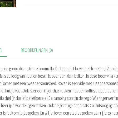
G
BEOORDELINGEN (0)
en de grond deze stoere boomvilla. De boomhut bevindt zich met nog 2 ande
is volledig van hout en beschikt over een klein balkon. In deze boomvilla ku
een kamer met een tweepersoonsbed. Boven is een vide met 4 eenpersoons
n het huisje vast.Ook is er een ingerichte keuken met een koffiezetapparaat en
kachel (inclusief pelletkorrels).De camping staat in de regio Wieringerwerf i
er heerlijke wandelingen maken. Ook de gezellige badplaats Callantsoog ligt op
er is leuk om te bezoeken. En wil je liever een stad bezoeken dan rij je zo naa