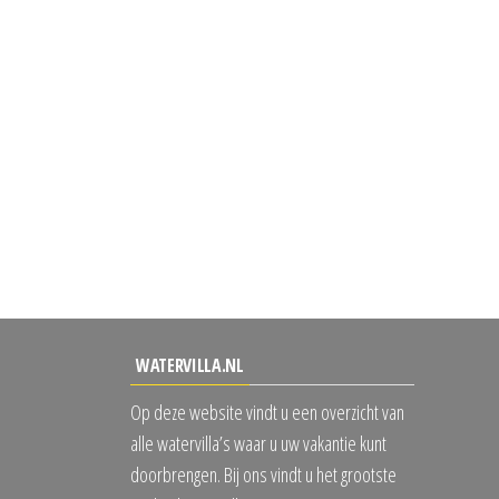
WATERVILLA.NL
Op deze website vindt u een overzicht van
alle watervilla’s waar u uw vakantie kunt
doorbrengen. Bij ons vindt u het grootste