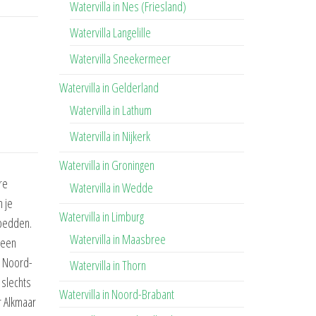
Watervilla in Nes (Friesland)
Watervilla Langelille
Watervilla Sneekermeer
Watervilla in Gelderland
Watervilla in Lathum
Watervilla in Nijkerk
Watervilla in Groningen
re
Watervilla in Wedde
n je
Watervilla in Limburg
bedden.
Watervilla in Maasbree
 een
n Noord-
Watervilla in Thorn
 slechts
Watervilla in Noord-Brabant
r Alkmaar