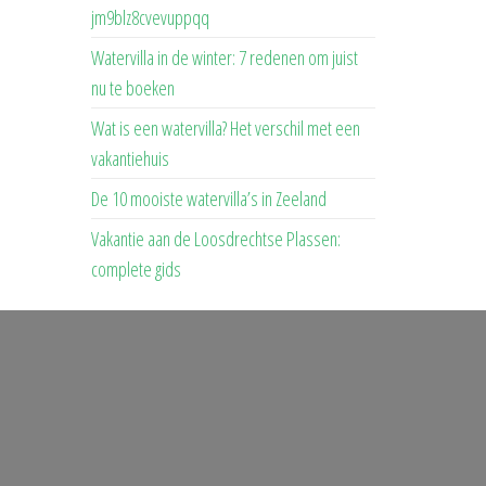
jm9blz8cvevuppqq
Watervilla in de winter: 7 redenen om juist
nu te boeken
Wat is een watervilla? Het verschil met een
vakantiehuis
De 10 mooiste watervilla’s in Zeeland
Vakantie aan de Loosdrechtse Plassen:
complete gids