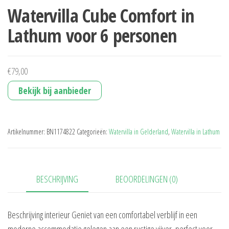
Watervilla Cube Comfort in
Lathum voor 6 personen
€
79,00
Bekijk bij aanbieder
Artikelnummer:
BN1174822
Categorieën:
Watervilla in Gelderland
,
Watervilla in Lathum
BESCHRIJVING
BEOORDELINGEN (0)
Beschrijving interieur Geniet van een comfortabel verblijf in een
moderne accommodatie gelegen aan een rustige vijver, perfect voor