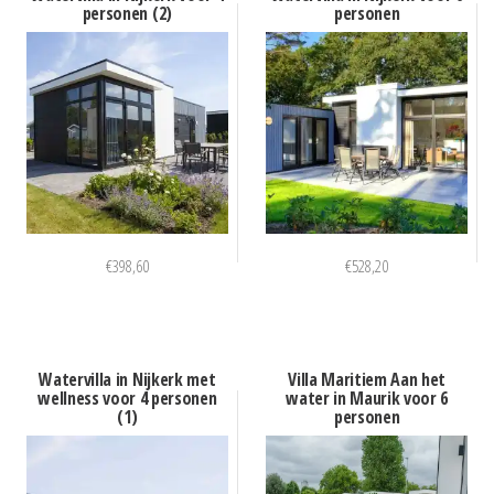
personen (2)
personen
€
398,60
€
528,20
Watervilla in Nijkerk met
Villa Maritiem Aan het
wellness voor 4 personen
water in Maurik voor 6
(1)
personen