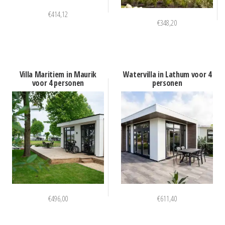
€
414,12
€
348,20
Villa Maritiem in Maurik
Watervilla in Lathum voor 4
voor 4 personen
personen
€
496,00
€
611,40