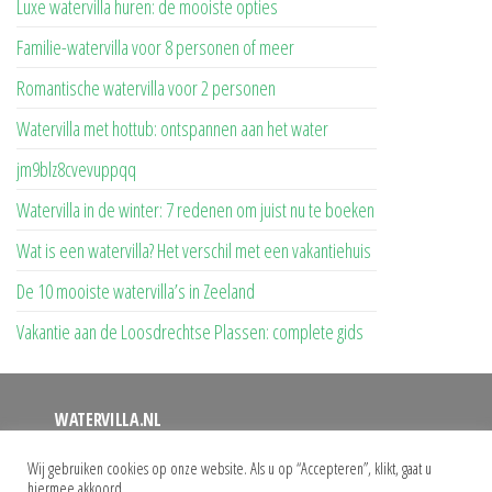
Luxe watervilla huren: de mooiste opties
Familie-watervilla voor 8 personen of meer
Romantische watervilla voor 2 personen
Watervilla met hottub: ontspannen aan het water
jm9blz8cvevuppqq
Watervilla in de winter: 7 redenen om juist nu te boeken
Wat is een watervilla? Het verschil met een vakantiehuis
De 10 mooiste watervilla’s in Zeeland
Vakantie aan de Loosdrechtse Plassen: complete gids
WATERVILLA.NL
Op deze website vindt u een overzicht van alle watervilla’s
Wij gebruiken cookies op onze website. Als u op “Accepteren”, klikt, gaat u
hiermee akkoord.