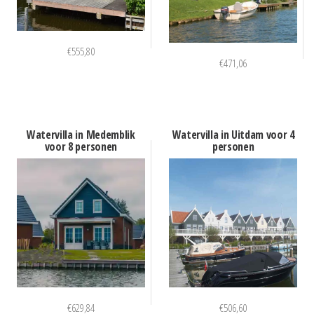
€
555,80
€
471,06
Watervilla in Medemblik
Watervilla in Uitdam voor 4
voor 8 personen
personen
€
629,84
€
506,60