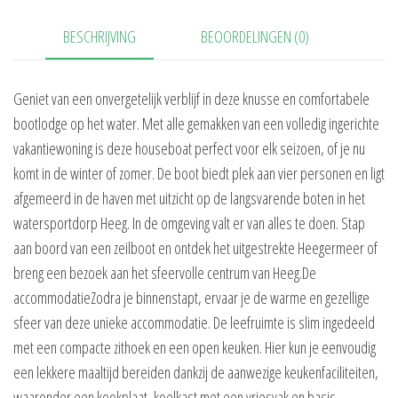
BESCHRIJVING
BEOORDELINGEN (0)
Geniet van een onvergetelijk verblijf in deze knusse en comfortabele
bootlodge op het water. Met alle gemakken van een volledig ingerichte
vakantiewoning is deze houseboat perfect voor elk seizoen, of je nu
komt in de winter of zomer. De boot biedt plek aan vier personen en ligt
afgemeerd in de haven met uitzicht op de langsvarende boten in het
watersportdorp Heeg. In de omgeving valt er van alles te doen. Stap
aan boord van een zeilboot en ontdek het uitgestrekte Heegermeer of
breng een bezoek aan het sfeervolle centrum van Heeg.De
accommodatieZodra je binnenstapt, ervaar je de warme en gezellige
sfeer van deze unieke accommodatie. De leefruimte is slim ingedeeld
met een compacte zithoek en een open keuken. Hier kun je eenvoudig
een lekkere maaltijd bereiden dankzij de aanwezige keukenfaciliteiten,
waaronder een kookplaat, koelkast met een vriesvak en basis