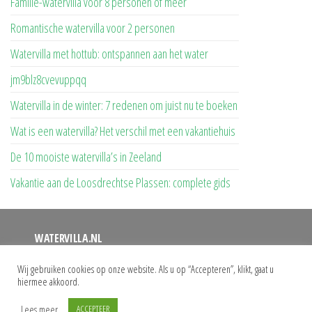
Familie-watervilla voor 8 personen of meer
Romantische watervilla voor 2 personen
Watervilla met hottub: ontspannen aan het water
jm9blz8cvevuppqq
Watervilla in de winter: 7 redenen om juist nu te boeken
Wat is een watervilla? Het verschil met een vakantiehuis
De 10 mooiste watervilla’s in Zeeland
Vakantie aan de Loosdrechtse Plassen: complete gids
WATERVILLA.NL
Op deze website vindt u een overzicht van alle watervilla’s
Wij gebruiken cookies op onze website. Als u op “Accepteren”, klikt, gaat u
hiermee akkoord.
waar u uw vakantie kunt doorbrengen. Bij ons vindt u het
grootste aanbod watervilla’s met eigen aanlegsteiger.
Lees meer
ACCEPTEER