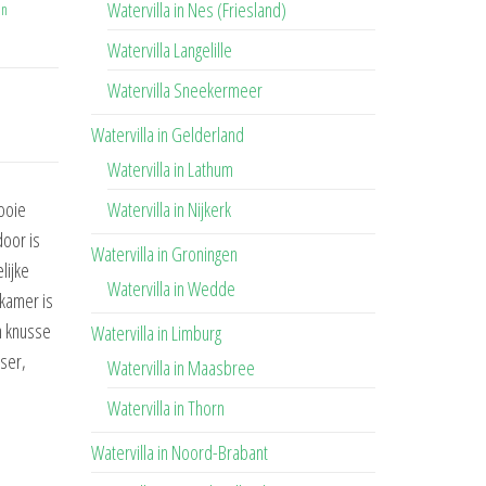
Watervilla in Nes (Friesland)
in
Watervilla Langelille
Watervilla Sneekermeer
Watervilla in Gelderland
Watervilla in Lathum
Watervilla in Nijkerk
ooie
door is
Watervilla in Groningen
lijke
Watervilla in Wedde
nkamer is
en knusse
Watervilla in Limburg
sser,
Watervilla in Maasbree
Watervilla in Thorn
Watervilla in Noord-Brabant