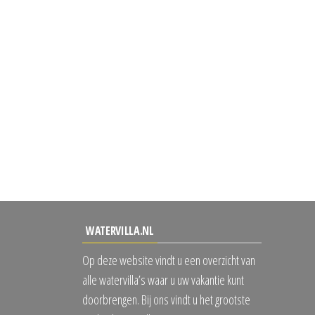
WATERVILLA.NL
Op deze website vindt u een overzicht van
alle watervilla’s waar u uw vakantie kunt
doorbrengen. Bij ons vindt u het grootste