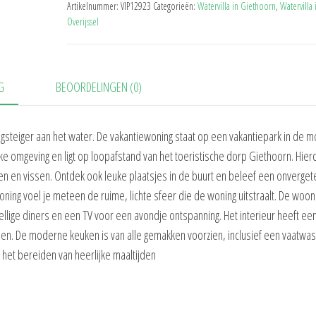
Artikelnummer:
VIP12923
Categorieën:
Watervilla in Giethoorn
,
Watervilla 
Overijssel
G
BEOORDELINGEN (0)
steiger aan het water. De vakantiewoning staat op een vakantiepark in de m
ijke omgeving en ligt op loopafstand van het toeristische dorp Giethoorn. Hier
n en vissen. Ontdek ook leuke plaatsjes in de buurt en beleef een onvergete
oning voel je meteen de ruime, lichte sfeer die de woning uitstraalt. De woo
zellige diners en een TV voor een avondje ontspanning. Het interieur heeft e
enden. De moderne keuken is van alle gemakken voorzien, inclusief een vaatwa
 het bereiden van heerlijke maaltijden