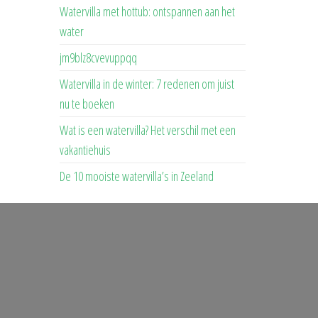
Watervilla met hottub: ontspannen aan het
water
jm9blz8cvevuppqq
Watervilla in de winter: 7 redenen om juist
nu te boeken
Wat is een watervilla? Het verschil met een
vakantiehuis
De 10 mooiste watervilla’s in Zeeland