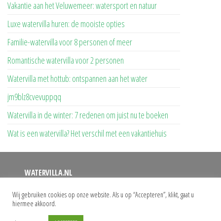
Vakantie aan het Veluwemeer: watersport en natuur
Luxe watervilla huren: de mooiste opties
Familie-watervilla voor 8 personen of meer
Romantische watervilla voor 2 personen
Watervilla met hottub: ontspannen aan het water
jm9blz8cvevuppqq
Watervilla in de winter: 7 redenen om juist nu te boeken
Wat is een watervilla? Het verschil met een vakantiehuis
WATERVILLA.NL
Op deze website vindt u een overzicht van alle watervilla’s
Wij gebruiken cookies op onze website. Als u op “Accepteren”, klikt, gaat u
hiermee akkoord.
waar u uw vakantie kunt doorbrengen. Bij ons vindt u het
grootste aanbod watervilla’s met eigen aanlegsteiger.