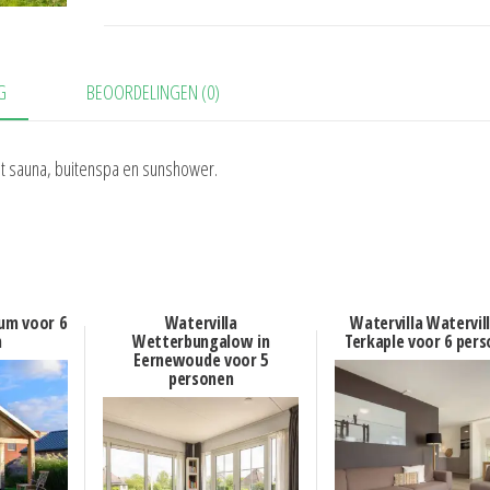
G
BEOORDELINGEN (0)
ét sauna, buitenspa en sunshower.
rum voor 6
Watervilla
Watervilla Watervill
n
Wetterbungalow in
Terkaple voor 6 per
Eernewoude voor 5
personen