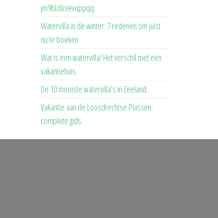
jm9blz8cvevuppqq
Watervilla in de winter: 7 redenen om juist
nu te boeken
Wat is een watervilla? Het verschil met een
vakantiehuis
De 10 mooiste watervilla’s in Zeeland
Vakantie aan de Loosdrechtse Plassen:
complete gids