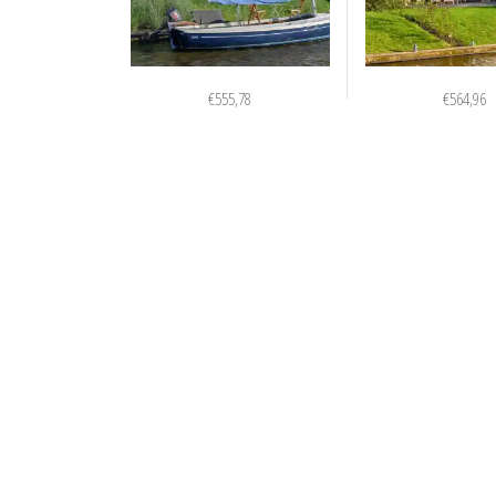
€
555,78
€
564,96