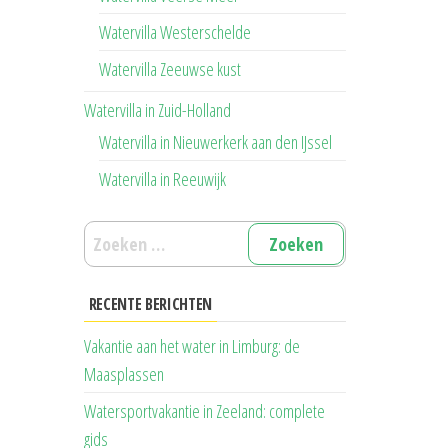
Watervilla Westerschelde
Watervilla Zeeuwse kust
Watervilla in Zuid-Holland
Watervilla in Nieuwerkerk aan den IJssel
Watervilla in Reeuwijk
Zoeken
naar:
RECENTE BERICHTEN
Vakantie aan het water in Limburg: de
Maasplassen
Watersportvakantie in Zeeland: complete
gids