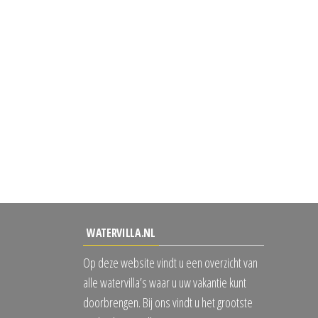
WATERVILLA.NL
Op deze website vindt u een overzicht van
alle watervilla’s waar u uw vakantie kunt
doorbrengen. Bij ons vindt u het grootste