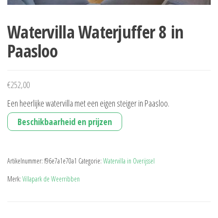
Watervilla Waterjuffer 8 in
Paasloo
€
252,00
Een heerlijke watervilla met een eigen steiger in Paasloo.
Beschikbaarheid en prijzen
Artikelnummer:
f96e7a1e70a1
Categorie:
Watervilla in Overijssel
Merk:
Villapark de Weerribben