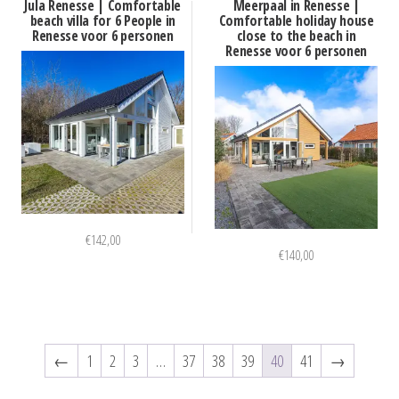
Jula Renesse | Comfortable
Meerpaal in Renesse |
beach villa for 6 People in
Comfortable holiday house
Renesse voor 6 personen
close to the beach in
Renesse voor 6 personen
€
142,00
€
140,00
←
1
2
3
…
37
38
39
40
41
→