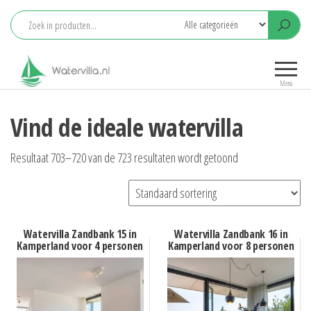
Ga
naar
de
Watervilla.nl
Het grootste
inhoud
aanbod
Menu
watervilla's
met eigen
Vind de ideale watervilla
aanlegsteiger
Resultaat 703–720 van de 723 resultaten wordt getoond
Watervilla Zandbank 15 in
Watervilla Zandbank 16 in
Kamperland voor 4 personen
Kamperland voor 8 personen