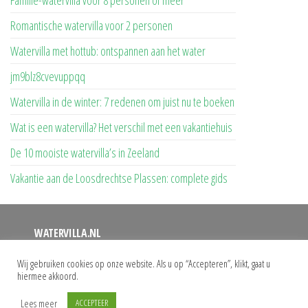
Familie-watervilla voor 8 personen of meer
Romantische watervilla voor 2 personen
Watervilla met hottub: ontspannen aan het water
jm9blz8cvevuppqq
Watervilla in de winter: 7 redenen om juist nu te boeken
Wat is een watervilla? Het verschil met een vakantiehuis
De 10 mooiste watervilla’s in Zeeland
Vakantie aan de Loosdrechtse Plassen: complete gids
WATERVILLA.NL
Op deze website vindt u een overzicht van alle watervilla’s
Wij gebruiken cookies op onze website. Als u op “Accepteren”, klikt, gaat u
hiermee akkoord.
waar u uw vakantie kunt doorbrengen. Bij ons vindt u het
grootste aanbod watervilla’s met eigen aanlegsteiger.
Lees meer
ACCEPTEER